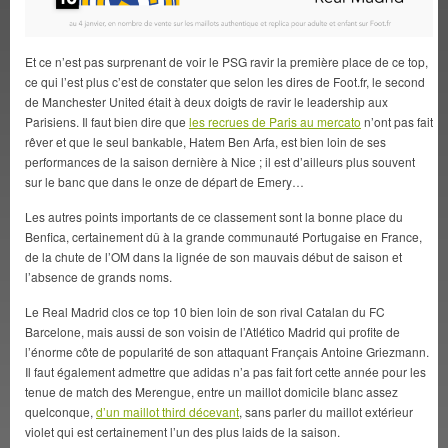
Et ce n’est pas surprenant de voir le PSG ravir la première place de ce top,
ce qui l’est plus c’est de constater que selon les dires de Foot.fr, le second
de Manchester United était à deux doigts de ravir le leadership aux
Parisiens. Il faut bien dire que
les recrues de Paris au mercato
n’ont pas fait
rêver et que le seul bankable, Hatem Ben Arfa, est bien loin de ses
performances de la saison dernière à Nice ; il est d’ailleurs plus souvent
sur le banc que dans le onze de départ de Emery…
Les autres points importants de ce classement sont la bonne place du
Benfica, certainement dû à la grande communauté Portugaise en France,
de la chute de l’OM dans la lignée de son mauvais début de saison et
l’absence de grands noms.
Le Real Madrid clos ce top 10 bien loin de son rival Catalan du FC
Barcelone, mais aussi de son voisin de l’Atlético Madrid qui profite de
l’énorme côte de popularité de son attaquant Français Antoine Griezmann.
Il faut également admettre que adidas n’a pas fait fort cette année pour les
tenue de match des Merengue, entre un maillot domicile blanc assez
quelconque,
d’un maillot third décevant
, sans parler du maillot extérieur
violet qui est certainement l’un des plus laids de la saison.