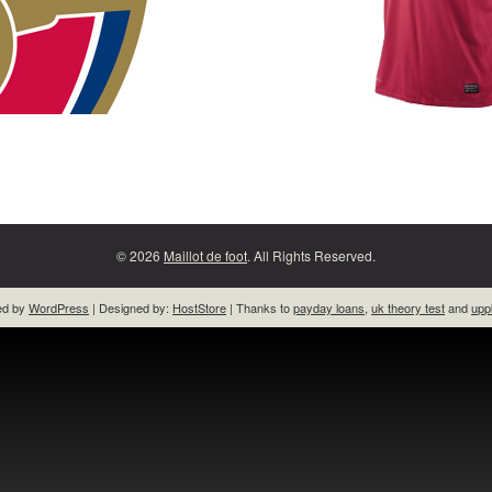
© 2026
Maillot de foot
. All Rights Reserved.
ed by
WordPress
| Designed by:
HostStore
| Thanks to
payday loans
,
uk theory test
and
upp