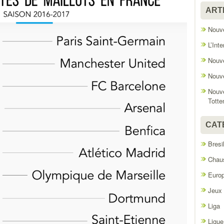
ART
Nouve
L’Int
Nouve
Nouve
Nouve
Tott
CAT
Bresi
Chaus
Euro
Jeux
Liga
Ligue