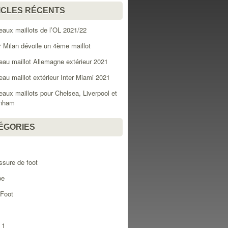
ICLES RÉCENTS
aux maillots de l’OL 2021/22
er Milan dévoile un 4ème maillot
au maillot Allemagne extérieur 2021
au maillot extérieur Inter Miami 2021
aux maillots pour Chelsea, Liverpool et
enham
ÉGORIES
l
sure de foot
pe
 Foot
 1