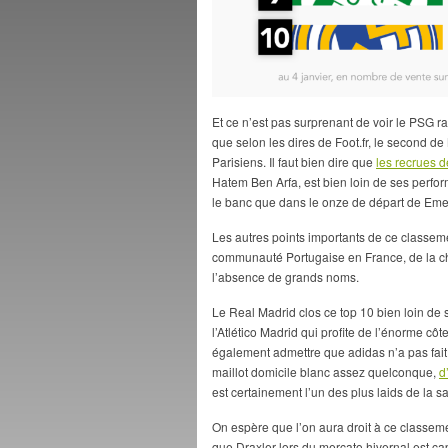
Et ce n’est pas surprenant de voir le PSG rav
que selon les dires de Foot.fr, le second de
Parisiens. Il faut bien dire que
les recrues 
Hatem Ben Arfa, est bien loin de ses perform
le banc que dans le onze de départ de Em
Les autres points importants de ce classem
communauté Portugaise en France, de la ch
l’absence de grands noms.
Le Real Madrid clos ce top 10 bien loin de 
l’Atlético Madrid qui profite de l’énorme cô
également admettre que adidas n’a pas fait
maillot domicile blanc assez quelconque,
d
est certainement l’un des plus laids de la s
On espère que l’on aura droit à ce classement
que Draxler lors du mercato hivernal est ca