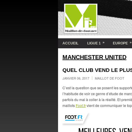
»
»
ACCUEIL
LIGUE 1
EUROPE
MANCHESTER UNITED
QUEL CLUB VEND LE PLUS
JANVIER 06, 2017
MAILLOT DE FOOT
C’est la question que se posent les supporte
l’habitude de voir ce genre d’étude de march
parfois du mal à coller à la réalité. Et pre
maillots
Foot.fr
vient de communiquer le top