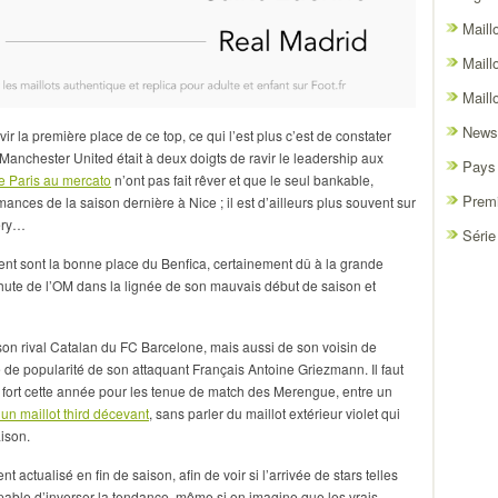
Maill
Maill
Maill
News
ir la première place de ce top, ce qui l’est plus c’est de constater
 Manchester United était à deux doigts de ravir le leadership aux
Pays
de Paris au mercato
n’ont pas fait rêver et que le seul bankable,
Premi
ances de la saison dernière à Nice ; il est d’ailleurs plus souvent sur
ery…
Série
ent sont la bonne place du Benfica, certainement dû à la grande
ute de l’OM dans la lignée de son mauvais début de saison et
son rival Catalan du FC Barcelone, mais aussi de son voisin de
te de popularité de son attaquant Français Antoine Griezmann. Il faut
 fort cette année pour les tenue de match des Merengue, entre un
’un maillot third décevant
, sans parler du maillot extérieur violet qui
aison.
 actualisé en fin de saison, afin de voir si l’arrivée de stars telles
pable d’inverser la tendance, même si on imagine que les vrais