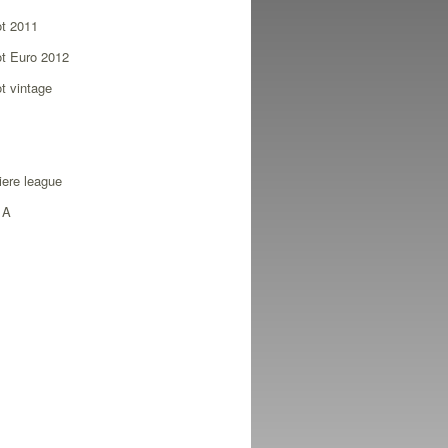
ot 2011
ot Euro 2012
ot vintage
ere league
 A