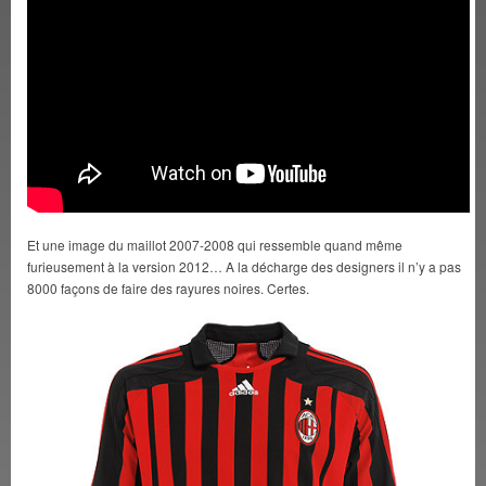
Et une image du maillot 2007-2008 qui ressemble quand même
furieusement à la version 2012… A la décharge des designers il n’y a pas
8000 façons de faire des rayures noires. Certes.