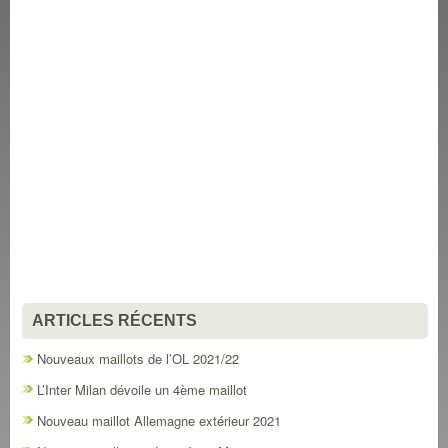
ARTICLES RÉCENTS
Nouveaux maillots de l’OL 2021/22
L’Inter Milan dévoile un 4ème maillot
Nouveau maillot Allemagne extérieur 2021