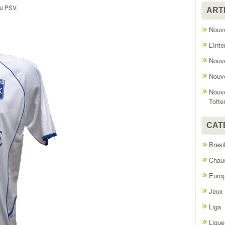
du PSV.
ART
Nouve
L’Int
Nouve
Nouve
Nouve
Tott
CAT
Bresi
Chaus
Euro
Jeux
Liga
Ligue