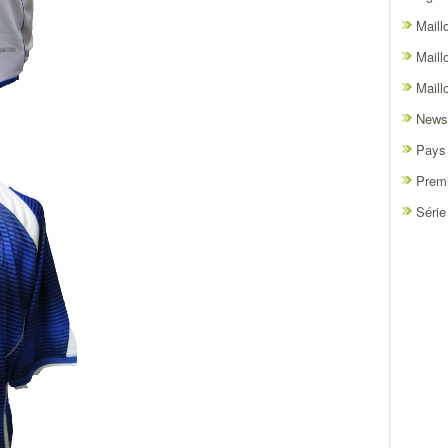
Maill
Maill
Maill
News
Pays
Premi
Série