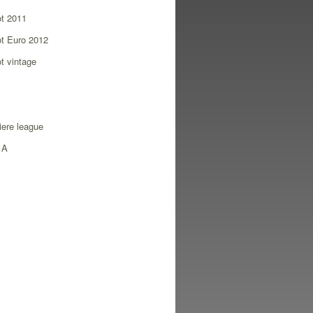
ot 2011
ot Euro 2012
ot vintage
ere league
 A