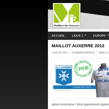
»
»
ACCUEIL
LIGUE 1
EUROPE
MAILLOT AUXERRE 2012
JUIN 09, 2011
COMMENTAIRE(S)
MAILLO
saison prochaine ! Vous apprécierez égale