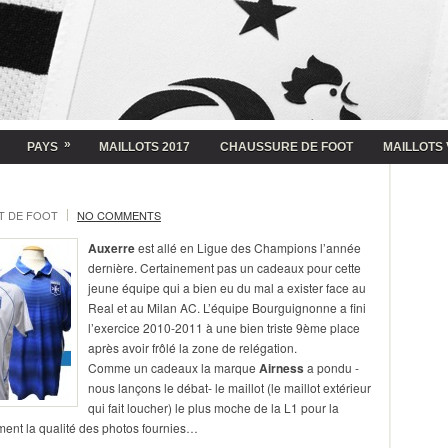
»
PAYS
MAILLOTS 2017
CHAUSSURE DE FOOT
MAILLOTS 
T DE FOOT
NO COMMENTS
Auxerre
est allé en Ligue des Champions l’année
dernière. Certainement pas un cadeaux pour cette
jeune équipe qui a bien eu du mal a exister face au
Real et au Milan AC. L’équipe Bourguignonne a fini
l’exercice 2010-2011 à une bien triste 9ème place
après avoir frôlé la zone de relégation.
Comme un cadeaux la marque
Airness
a pondu -
nous lançons le débat- le maillot (le maillot extérieur
qui fait loucher) le plus moche de la L1 pour la
ment la qualité des photos fournies…