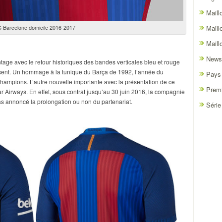
Maill
 Barcelone domicile 2016-2017
Maill
Maill
News
ntage avec le retour historiques des bandes verticales bleu et rouge
ssent. Un hommage à la tunique du Barça de 1992, l’année du
Pays
ampions. L’autre nouvelle importante avec la présentation de ce
Premi
r Airways. En effet, sous contrat jusqu’au 30 juin 2016, la compagnie
pas annoncé la prolongation ou non du partenariat.
Série