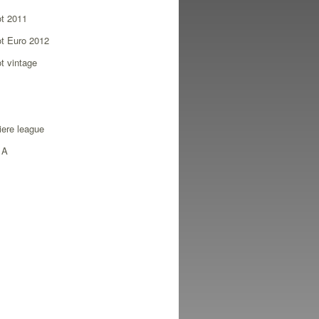
ot 2011
ot Euro 2012
ot vintage
ere league
 A