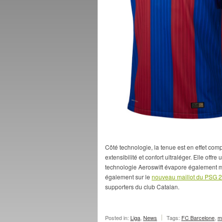
Côté technologie, la tenue est en effet co
extensibilité et confort ultraléger. Elle offr
technologie Aeroswift évapore également mi
également sur le
nouveau maillot du PSG 
supporters du club Catalan.
Posted in:
Liga
,
News
Tags:
FC Barcelone
,
m