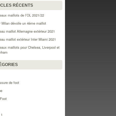
ICLES RÉCENTS
aux maillots de l’OL 2021/22
er Milan dévoile un 4ème maillot
au maillot Allemagne extérieur 2021
au maillot extérieur Inter Miami 2021
aux maillots pour Chelsea, Liverpool et
enham
ÉGORIES
l
sure de foot
pe
 Foot
 1