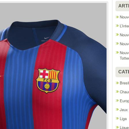
ART
Nouve
L’Int
Nouve
Nouve
Nouve
Tott
CAT
Bresi
Chaus
Euro
Jeux
Liga
Ligue