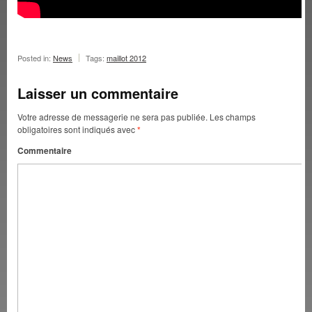
Posted in:
News
Tags:
maillot 2012
Laisser un commentaire
Votre adresse de messagerie ne sera pas publiée.
Les champs
obligatoires sont indiqués avec
*
Commentaire