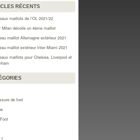
ICLES RÉCENTS
aux maillots de l’OL 2021/22
er Milan dévoile un 4ème maillot
au maillot Allemagne extérieur 2021
au maillot extérieur Inter Miami 2021
aux maillots pour Chelsea, Liverpool et
enham
ÉGORIES
l
sure de foot
pe
 Foot
 1