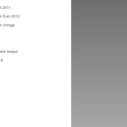
ot 2011
ot Euro 2012
ot vintage
ere league
 A