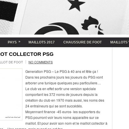
»
PAYS
MAILLOTS 2017
CHAUSSURE DE FOOT
MAILLOTS 
LOT COLLECTOR PSG
LLOT DE FOOT
NO COMMENTS
Generation PSG – Le PSG à 40 ans et fête ça !
Dans les prochains jours les joueurs du PSG vont
arborer une tunique quelques peu particuliere…
Le club va en effet sortir une version spéciale
comportant les 372 noms de joueurs depuis la
création du club en 1970 mais aussi, les noms des
24 entraineurs qui se sont succédés.
Moyennant finance -45 euros- les supporters du
PSG pourront voir leurs noms apparaitre sur ce
maillot. Et pour avoir son nom et le maillot collector à
euros… Une somme, mais quand on est fan…