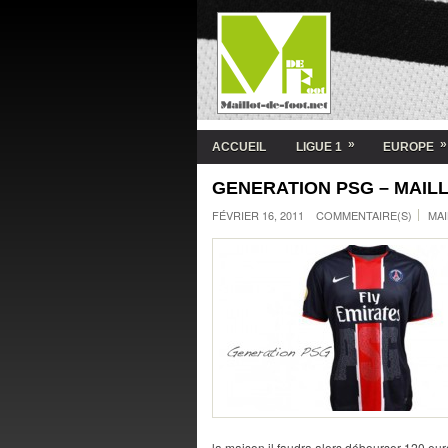
»
»
ACCUEIL
LIGUE 1
EUROPE
GENERATION PSG – MAIL
FÉVRIER 16, 2011
COMMENTAIRE(S)
MAI
la maison il faudra alors débourser 120 