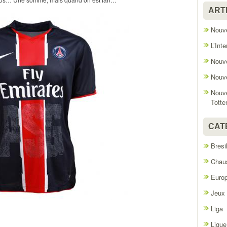
ART
Nouve
L’Int
Nouve
Nouve
Nouve
Tott
CAT
Bresi
Chaus
Euro
Jeux
Liga
Ligue