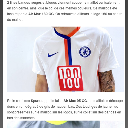
2 fines bandes rouges et bleues viennent couper le maillot verticalement
en son centre, ainsi que le col de ces mêmes couleurs. Ce maillot a été
inspiré par la
Air Max 180 OG
. On retrouve d’ailleurs le logo 180 au centre
du maillot.
Enfin celui des
Spurs
rappelle lui la
Air Max 95 OG
. Le maillot se découpe
donc en un dégradé de gris de haut en bas. Des touchges de jaune fluo
sont présentes sur le maillot, sur les logos, sur le col et sur des bandes en
bas des manches.