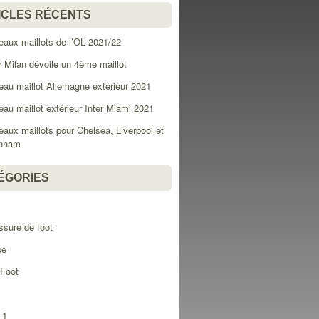
ICLES RÉCENTS
aux maillots de l’OL 2021/22
er Milan dévoile un 4ème maillot
au maillot Allemagne extérieur 2021
au maillot extérieur Inter Miami 2021
aux maillots pour Chelsea, Liverpool et
enham
ÉGORIES
l
sure de foot
pe
 Foot
 1