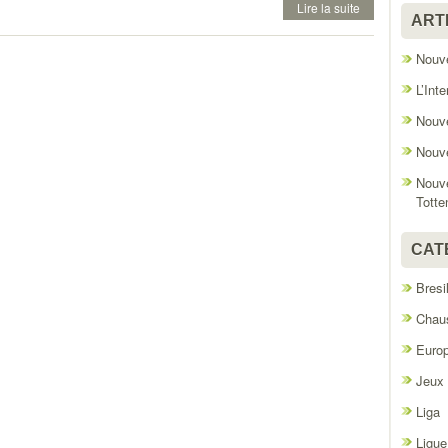
Lire la suite
ART
Nouve
L’Int
Nouve
Nouve
Nouve
Tott
CAT
Bresi
Chaus
Euro
Jeux
Liga
Ligue