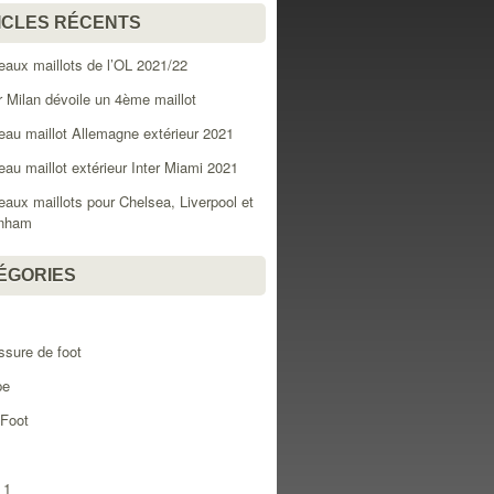
ICLES RÉCENTS
aux maillots de l’OL 2021/22
er Milan dévoile un 4ème maillot
au maillot Allemagne extérieur 2021
au maillot extérieur Inter Miami 2021
aux maillots pour Chelsea, Liverpool et
enham
ÉGORIES
l
sure de foot
pe
 Foot
 1