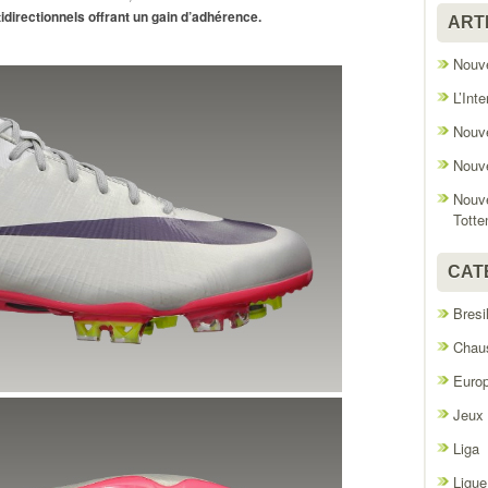
idirectionnels offrant un gain d’adhérence.
ART
Nouve
L’Int
Nouve
Nouve
Nouve
Tott
CAT
Bresi
Chaus
Euro
Jeux
Liga
Ligue