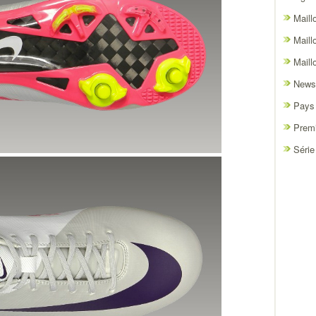
Maill
Maill
Maill
News
Pays
Premi
Série