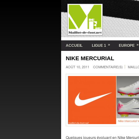
»
»
ACCUEIL
LIGUE 1
EUROPE
NIKE MERCURIAL
AOÛT 10, 2011
COMMENTAIRE(S)
MAILL
Quelques joueurs évoluant en Nike Mercuria