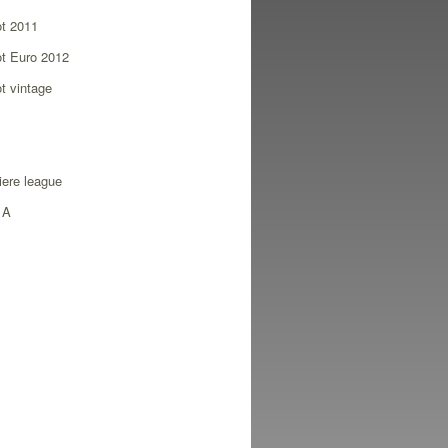
ot 2011
ot Euro 2012
ot vintage
ere league
 A