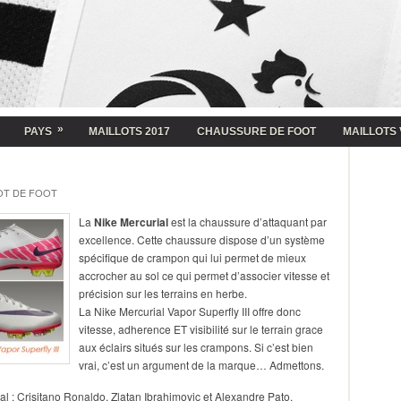
»
PAYS
MAILLOTS 2017
CHAUSSURE DE FOOT
MAILLOTS 
OT DE FOOT
La
Nike Mercurial
est la chaussure d’attaquant par
excellence. Cette chaussure dispose d’un système
spécifique de crampon qui lui permet de mieux
accrocher au sol ce qui permet d’associer vitesse et
précision sur les terrains en herbe.
La Nike Mercurial Vapor Superfly III offre donc
vitesse, adherence ET visibilité sur le terrain grace
aux éclairs situés sur les crampons. Si c’est bien
vrai, c’est un argument de la marque… Admettons.
l : Crisitano Ronaldo, Zlatan Ibrahimovic et Alexandre Pato.