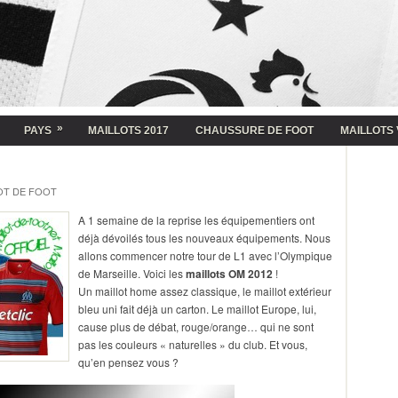
»
PAYS
MAILLOTS 2017
CHAUSSURE DE FOOT
MAILLOTS 
OT DE FOOT
A 1 semaine de la reprise les équipementiers ont
déjà dévoilés tous les nouveaux équipements. Nous
allons commencer notre tour de L1 avec l’Olympique
de Marseille. Voici les
maillots OM 2012
!
Un maillot home assez classique, le maillot extérieur
bleu uni fait déjà un carton. Le maillot Europe, lui,
cause plus de débat, rouge/orange… qui ne sont
pas les couleurs « naturelles » du club. Et vous,
qu’en pensez vous ?