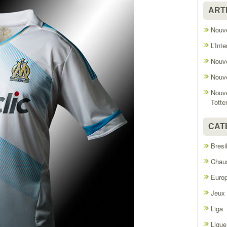
ART
Nouve
L’Int
Nouve
Nouve
Nouve
Tott
CAT
Bresi
Chaus
Euro
Jeux
Liga
Ligue