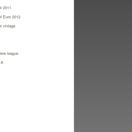
ot 2011
ot Euro 2012
ot vintage
ere league
 A