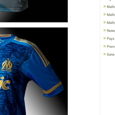
Maill
Maill
Maill
News
Pays
Premi
Série